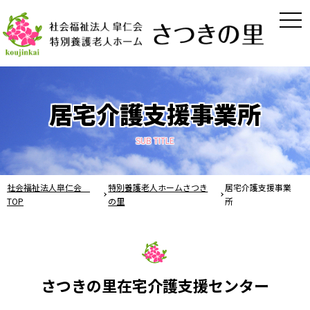
togg
navi
居宅介護支援事業所
SUB TITLE
社会福祉法人皐仁会
特別養護老人ホームさつき
居宅介護支援事業
TOP
の里
所
さつきの里在宅介護支援センター