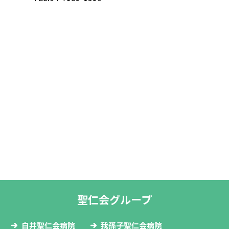
排泄介助の研修会を行いました。
2024/5/24
2025.2.17
身体拘束虐待防止委員会にて高齢者虐待防止研修
フォトギャラリー
会を行いました。
2024/5/11
2025.1.16
通所リハビリ
デイケア忘年会🎉
2024/5/10
2025.1.6
フォトギャラリー
🐍新年のご挨拶🐍
聖仁会グループ
2024/4/30
2024.12.27
フォトギャラリー
🔔Merry Christmas🔔
白井聖仁会病院
我孫子聖仁会病院