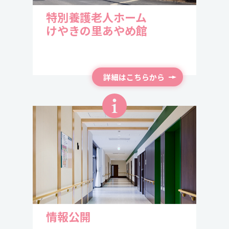
2025.8.26
フォトギャラリー
フォトギャラリー 【もちつき大会】
特別養護老人ホーム
デイケア
夏祭り
を開催しました！【レポート
けやきの里あやめ館
③】
2025/4/21
2025/12/22
フォトギャラリー
フォトギャラリー
【冬至】
詳細はこちらから
2025.8.22
2025/3/23
2025/12/22
デイケア
夏祭り
を開催しました！【レポート
フォトギャラリー
フォトギャラリー
【クリスマス】
②】
2025/3/1
2025/11/4
フォトギャラリー
フォトギャラリー
【犬とワンダフルタイム】
2025.8.20
デイケア
夏祭り
を開催しました！【レポート
2025/3/1
①】
2025/10/9
フォトギャラリー
フォトギャラリー
【ハッピー ハロウィン】
情報公開