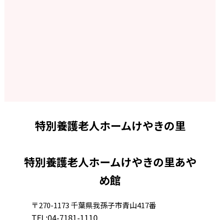
フォトギャラリー
2025.4.1
2025年度 昇格辞令交付式・永年勤続表彰式
2024/9月
2025.3.31
フォトギャラリー
新リハビリ機器を導入しました！
2024/７月
2025.3.15
特別養護老人ホームけやきの里
🌸雛人形を飾りました🌸
フォトギャラリー２
特別養護老人ホームけやきの里あや
2025.3.12
め館
2024/７月
🌸桃の節句のお祝いをしました🌸
〒270-1173 千葉県我孫子市青山417番
2025.2.19
TEL:
04-7181-1110
フォトギャラリー