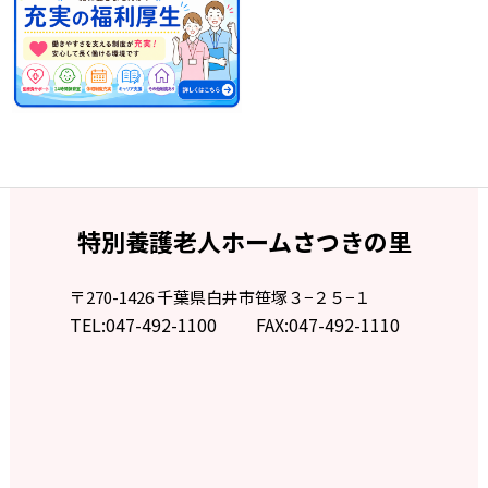
さつきの里
昭和会
を開催しました！【レポー
ト②】
2024/11/6
フォトギャラリー
2025.6.29
さつきの里
昭和会
を開催しました！【レポー
2024/10/28
ト①】
第9回 もちつき大会開催のお知らせ 12月8日
特別養護老人ホームさつきの里
（日）
2025.5.1
♪琴・三味線 演奏会♪
〒270-1426 千葉県白井市笹塚３−２５−１
2024/10/25
TEL:
047-492-1100
FAX:047-492-1110
2025.4.9
フォトギャラリー
デイケアお花見🌸
2024/9月
2025.4.9
桜が満開になりました🌸