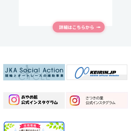
2025/1/4
2025.7.22
2025/9/18
新年のご挨拶
土用の丑の日行事食を提供しました！
フォトギャラリー 【
祝
敬老会】
詳細はこちらから
2024/12/25
2025.7.12
フォトギャラリー
さつきの里 昭和会 を開催しました！【レポー
ト④】
12月2日 重要なお知らせについて
2025.7.8
さつきの里 昭和会 を開催しました！【レポー
ト③】
2024/12/9
フォトギャラリー
2025.7.7
七夕行事食を提供しました☆彡
2024/11/22
フォトギャラリー
2025.7.2