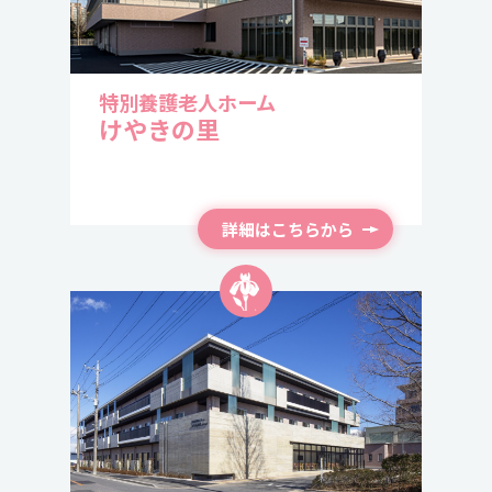
ト③】
2026/3/31
施設長 変更について
2025/8/14
2025.9.17
食費の価格改定のお知らせ
特別養護老人ホーム
さつきの里
敬老会
を開催しました！【レポー
2026/3/4
けやきの里
ト②】
フォトギャラリー 【3月ユニット行事】
2025/7/28
フォトギャラリー
2025.9.13
詳細はこちらから
さつきの里
敬老会
を開催しました！【レポー
ト①】
2025/7/28
2026/3/19
フォトギャラリー
新 パンフレット
2025.9.4
明治安田生命船橋営業所さまよりタオルのご寄付
2025/6/23
2026/3/4
をいただきました！
フォトギャラリー
フォトギャラリー 【2月ユニット行事】
2025/5/31
2026/1/20