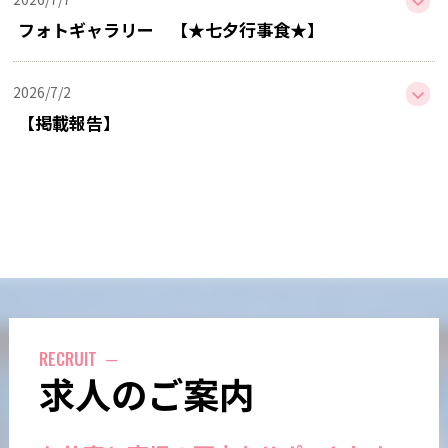
感染症研修
🌸 雛人形を飾りました 🌸
フォトギャラリー 【★七夕行事食★】
2026/5/25
2026.2.12
2026/7/2
入所行事№５
節分の豆まきを体験しました
【掲載報告】
2026/5/15
2026.1.20
入所行事№４
「令和７年度 NHK歳末たすけあい」助成により
2026/6/30
ベッド用手すりを購入しました
フォトギャラリー 【★入居者様の作品★】
2026/4/27
入所行事№３
2026.1.10
2026/6/20
新年のイベントを開催いたしました⛩
フォトギャラリー 【🍴行事食🍴】
RECRUIT
2026/4/23
求人のご案内
入所行事№２
2026/6/18
2026.1.1
フォトギャラリー 【★ユニット行事★】