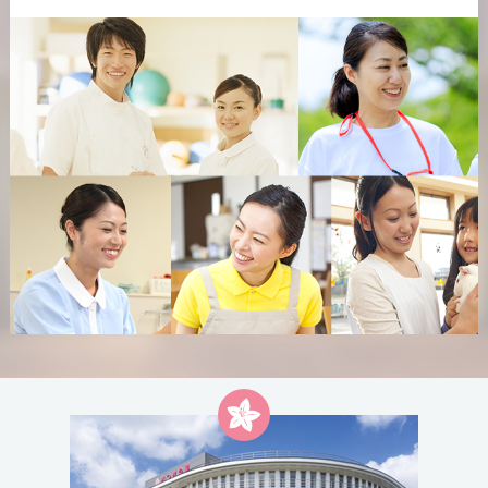
会を開催しました！【レポート①】
2026/4/27
2026/1/1
フォトギャラリー 【★入居者様の作品★】
新年のご挨拶
2025.11.15
▶ 餅つき大会開催のお知らせ ◀
2025/11/28
フォトギャラリー
2026/4/27
2025.10.31
フォトギャラリー 【ユニット行事🌼】
各フロアで運動会を開催しました！【レポート
2025/11/18
②】
第10回 もちつき大会開催のお知らせ
2025.10.31
2025/11/12
2026/4/25
🎃trick or treat?🍭
フォトギャラリー
フォトギャラリー 【★入居者様の作品★】
2025.10.27
2025/10/28
各フロアで運動会を開催しました！【レポート
フォトギャラリー
①】