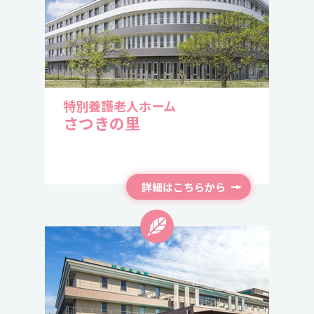
2026/4/25
フォトギャラリー 【つつじユニット行事🌸】
2025/10/1
2025.10.27
フォトギャラリー
「白井第一学童けん玉部」の皆様が演技披露に来
てくださいました！
2025/9/24
特別養護老人ホーム
2026/4/14
フォトギャラリー
さつきの里
2025.10.22
フォトギャラリー 【五月人形を飾りました♪】
白井市ふるさとまつりに行きました
2025/9/1
フォトギャラリー
詳細はこちらから
2025.10.3
さつきの里
敬老会
を開催しました！【レポー
2026/4/7
2025/8/23
ト④】
フォトギャラリー 【4月お花見散歩】
フォトギャラリー
2025.9.26
2025/8/14
さつきの里
敬老会
を開催しました！【レポー
フォトギャラリー