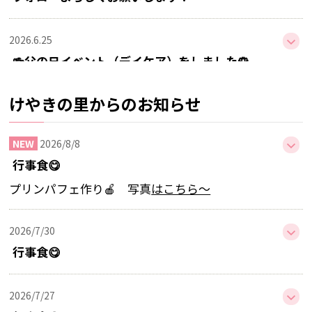
2026.6.25
🍻父の日イベント（デイケア）をしました🌹
けやきの里からのお知らせ
2026.6.20
排泄介助の研修会を行いました
2026/8/8
行事食😋
2026.6.16
プリンパフェ作り🍎 写真
はこちら～
外食でランチを楽しみました🍴
2026/7/30
2026.5.20
行事食😋
💐母の日イベント（デイケア）をしました💐
2026/7/27
2026.5.19