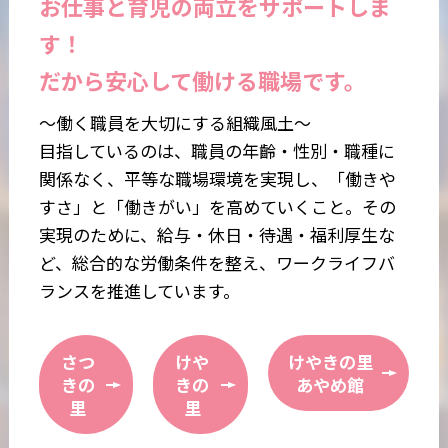
お仕事と育児の両立をサポートしま
🎍 新年のご挨拶 🎍
2026/4/21
す！
入所行事
2026/6/18
2025.12.29
フォトギャラリー 【♪長寿大学『笑顔と歌を届
だから安心して働ける職場です。
🎍 年末のご挨拶 🎍
け隊』♪】
2026/3/31
～働く職員を大切にする組織風土～
通所リハビリ
目指しているのは、職員の年齡・性別・職種に
2025.12.17
2026/5/30
関係なく、平等な職場環境を実現し、「働きや
第２回 白井聖仁会病院・さつきの里 餅つき大
フォトギャラリー 【★ユニット行事★】
2026/3/26
すさ」と「働きがい」を高めていくこと。その
会を開催しました！【レポート③】
実現のために、給与・休日・待遇・福利厚生な
ど、総合的な労働条件を整え、ワークライフバ
2025.12.12
ランスを推進しています。
2026/3/5
第２回 白井聖仁会病院・さつきの里 餅つき大
2026/5/29
入所行事集
会を開催しました！【レポート②】
フォトギャラリー 【🍴リクエストメニュー🍴】
さつ
けや
けやきの里
2026/2/14
きの
きの
あやめ館
里
里
2025.12.8
入所行事
第２回 白井聖仁会病院・さつきの里 餅つき大