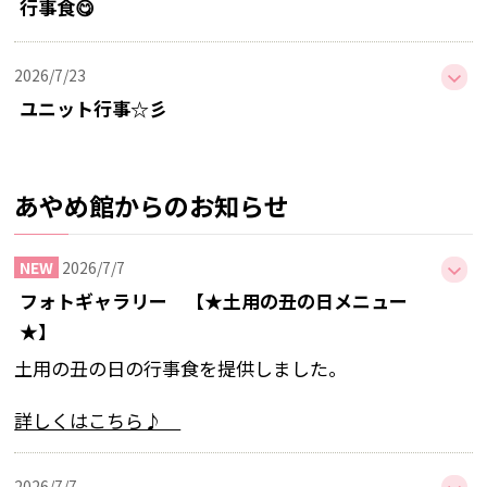
行事食😋
♪おやじってブラボ―合唱団 演奏会♪
2026/7/23
2026.5.2
ユニット行事☆彡
虐待防止の研修を行いました
2026/7/1
2026.4.8
あやめ館からのお知らせ
研修報告
🌸 お花見（デイケア）をしました 🌸
2026/7/7
2026/6/26
2026.4.1
フォトギャラリー 【★土用の丑の日メニュー
入所行事№７
施設長交代のご挨拶
★】
土用の丑の日の行事食を提供しました。
2026/6/18
2026.4.1
入所行事№６
2026年度 昇格辞令交付式・永年勤続表彰式
詳しくはこちら♪
2026/5/25
2026.2.26
2026/7/7